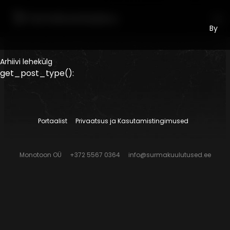
By
Liigu sisu juurde
Arhiivi lehekülg
get_post_type():
Portaalist
Privaatsus ja Kasutamistingimused
Monotoon OÜ
+372 5567 0364
info@surmakuulutused.ee