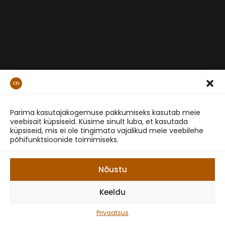
Parima kasutajakogemuse pakkumiseks kasutab meie
veebisait küpsiseid. Küsime sinult luba, et kasutada
küpsiseid, mis ei ole tingimata vajalikud meie veebilehe
põhifunktsioonide toimimiseks.
Nõustu
Keeldu
Privaatsus