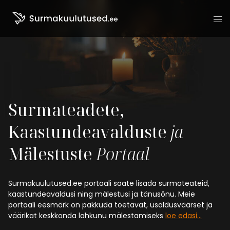
Liigu sisu juurde
Surmateadete,
Kaastundeavalduste
ja
Mälestuste
Portaal
Surmakuulutused.ee portaali saate lisada surmateateid,
kaastundeavaldusi ning mälestusi ja tänusõnu. Meie
portaali eesmärk on pakkuda toetavat, usaldusväärset ja
väärikat keskkonda lahkunu mälestamiseks
loe edasi…