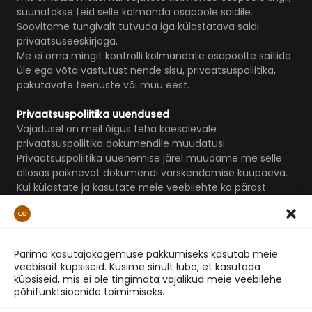
suunatakse teid selle kolmanda osapoole saidile.
Soovitame tungivalt tutvuda iga külastatava saidi
privaatsuseeskirjaga.
Me ei oma mingit kontrolli kolmandate osapoolte saitide
üle ega võta vastutust nende sisu, privaatsuspoliitika,
pakutavate teenuste või muu eest.
Privaatsuspoliitika uuendused
Vajadusel on meil õigus teha käesolevale
privaatsuspoliitika dokumendile muudatusi.
Privaatsuspoliitika uuenemise järel muudame me selle
allosas paiknevat dokumendi värskendamise kuupäeva.
Kui külastate ja kasutate meie veebilehte ka pärast
privaatsuspoliitika uuendamist, käsitleme me seda kui
Teie vaikivat nõusolekut muudatustega.
Viimati muudetud 10.09.2025
Parima kasutajakogemuse pakkumiseks kasutab meie
veebisait küpsiseid. Küsime sinult luba, et kasutada
küpsiseid, mis ei ole tingimata vajalikud meie veebilehe
põhifunktsioonide toimimiseks.
Portaalist
Privaatsus ja Kasutamistingimused