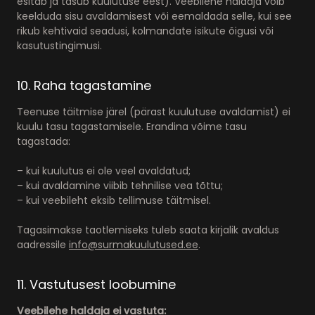
esitab ja tasub kuulutuse eest). Veebilehe haldaja võib
keelduda sisu avaldamisest või eemaldada selle, kui see
rikub kehtivaid seadusi, kolmandate isikute õigusi või
kasutustingimusi.
10. Raha tagastamine
Teenuse täitmise järel (pärast kuulutuse avaldamist) ei
kuulu tasu tagastamisele. Erandina võime tasu
tagastada:
– kui kuulutus ei ole veel avaldatud;
– kui avaldamine viibib tehnilise vea tõttu;
– kui veebileht eksib tellimuse täitmisel.
Tagasimakse taotlemiseks tuleb saata kirjalik avaldus
aadressile
info@surmakuulutused.ee
.
11. Vastutusest loobumine
Veebilehe haldaja ei vastuta: