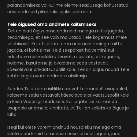
parandamiseks või kui me oleme seadusega kohustatud
neid andmeid pikemaks ajaks säilitama.
Teie õigused oma andmete kaitsmiseks
Teil on alati õigus oma andmeid meiega mitte jagada,
teadmisega, et see võib mõjutada Teie kogemust meie
veebisaidil. Kui otsustate oma andmeid meiega mitte
jagada, ei kohtle me Teid seepärast halvemini. Kui
edastate meile isiklikku teavet, mõistate, et kogume,
hoiame, kasutame ja avaldame seda vastavalt
käesolevale privaatsuspoliitikale. Teil on õigus nõuda Teie
kohta kogutavate andmete üksikasju.
Saades Teie kohta isiklikku teavet kolmandalt osapoolelt,
kaitseme seda vastavalt käesolevale privaatsuspoliitikale
ja Eesti Vabariigi seadusele. Kui jagate ise kolmanda
osapoole andmeid, kinnitate, et Teil on selleks ka õigus ja
luba.
Isegi kui olete varem andnud nõusoleku meiega oma
isiklikke andmeid turunduse eesmärkidel jagada, jääb