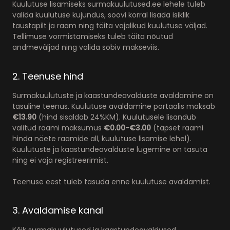
Kuulutuse lisamiseks surmakuulutused.ee lehele tuleb
valida kuulutuse kujundus, soovi korral lisada isiklik
taustapilt ja raam ning täita vajalikud kuulutuse väljad.
Tellimuse vormistamiseks tuleb täita nõutud
andmeväljad ning valida sobiv makseviis.
2. Teenuse hind
Surmakuulutuste ja kaastundeavalduste avaldamine on
tasuline teenus. Kuulutuse avaldamine portaalis maksab
€13.90
(hind sisaldab 24%KM). Kuulutusele lisandub
valitud raami maksumus
€0.00-€3.00
(täpset raami
hinda näete raamide all, kuulutuse lisamise lehel).
Kuulutuste ja kaastundeavalduste lugemine on tasuta
ning ei vaja registreerimist.
Teenuse eest tuleb tasuda enne kuulutuse avaldamist.
3. Avaldamise kanal
Kõik surmakuulutused ja kaastundeavaldused