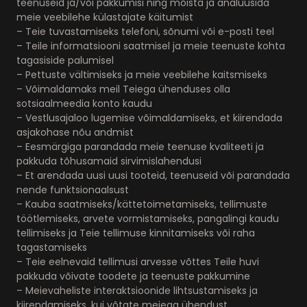
teenuseid ja/või pakkumisi ning mõista ja analüüsida
meie veebilehe külastajate käitumist
– Teie tuvastamiseks telefoni, sõnumi või e-posti teel
– Teile informatsiooni saatmisel ja meie teenuste kohta
tagasiside palumisel
– Pettuste vältimiseks ja meie veebilehe kaitsmiseks
– Võimaldamaks meil Teiega ühenduses olla
sotsiaalmeedia konto kaudu
– Vestlusajaloo lugemise võimaldamiseks, et kiirendada
asjakohase nõu andmist
– Eesmärgiga parandada meie teenuse kvaliteeti ja
pakkuda tõhusamaid sirvimislahendusi
– Et arendada uusi uusi tooteid, teenuseid või parandada
nende funktsionaalsust
– Kauba saatmiseks/kättetoimetamiseks, tellimuste
töötlemiseks, arvete vormistamiseks, pangalingi kaudu
tellimiseks ja Teie tellimuse kinnitamiseks või raha
tagastamiseks
– Teie eelnevaid tellimusi arvesse võttes Teile huvi
pakkuda võivate toodete ja teenuste pakkumine
– Meievaheliste interaktsioonide lihtsustamiseks ja
kiirendamiseks, kui võtate meiega ühendust