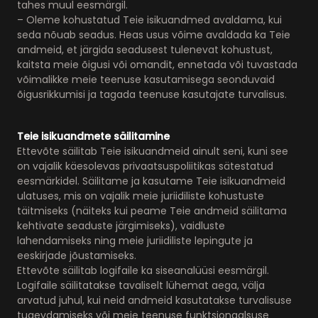
tahes muul eesmärgil.
– Oleme kohustatud Teie isikuandmed avaldama, kui
seda nõuab seadus. Heas usus võime avaldada ka Teie
andmeid, et järgida seadusest tulenevat kohustust,
kaitsta meie õigusi või omandit, ennetada või tuvastada
võimalikke meie teenuse kasutamisega seonduvaid
õigusrikkumisi ja tagada teenuse kasutajate turvalisus.
Teie isikuandmete säilitamine
Ettevõte säilitab Teie isikuandmeid ainult seni, kuni see
on vajalik käesolevas privaatsuspoliitikas sätestatud
eesmärkidel. Säilitame ja kasutame Teie isikuandmeid
ulatuses, mis on vajalik meie juriidiliste kohustuste
täitmiseks (näiteks kui peame Teie andmeid säilitama
kehtivate seaduste järgimiseks), vaidluste
lahendamiseks ning meie juriidiliste lepingute ja
eeskirjade jõustamiseks.
Ettevõte säilitab logifaile ka siseanalüüsi eesmärgil.
Logifaile säilitatakse tavaliselt lühemat aega, välja
arvatud juhul, kui neid andmeid kasutatakse turvalisuse
tugevdamiseks või meie teenuse funktsionaalsuse