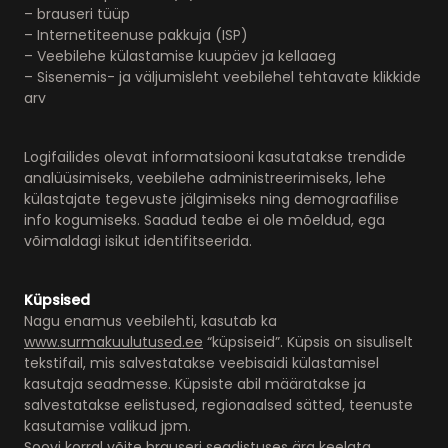
– brauseri tüüp
– Internetiteenuse pakkuja (ISP)
– Veebilehe külastamise kuupäev ja kellaaeg
– Sisenemis- ja väljumisleht veebilehel tehtavate klikkide
arv
Logifailides olevat informatsiooni kasutatakse trendide
analüüsimiseks, veebilehe administreerimiseks, lehe
külastajate tegevuste jälgimiseks ning demograafilise
info kogumiseks. Saadud teabe ei ole mõeldud, ega
võimaldagi isikut identifitseerida.
Küpsised
Nagu enamus veebilehti, kasutab ka
www.surmakuulutused.ee
“küpsiseid”. Küpsis on sisuliselt
tekstifail, mis salvestatakse veebisaidi külastamisel
kasutaja seadmesse. Küpsiste abil määratakse ja
salvestatakse eelistused, regionaalsed sätted, teenuste
kasutamise valikud jpm.
Soovi korral võite brauseri seadistuses ära keelata