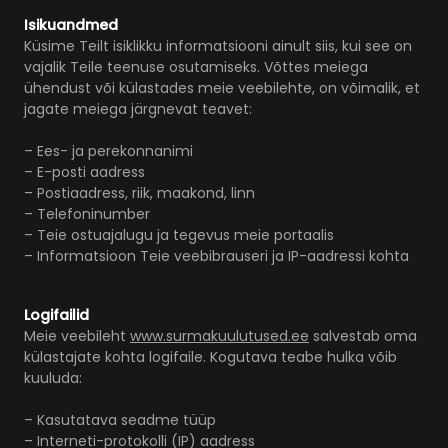
Isikuandmed
Küsime Teilt isiklikku informatsiooni ainult siis, kui see on
vajalik Teile teenuse osutamiseks. Võttes meiega
ühendust või külastades meie veebilehte, on võimalik, et
jagate meiega järgnevat teavet:
– Ees- ja perekonnanimi
– E-posti aadress
– Postiaadress, riik, maakond, linn
– Telefoninumber
– Teie ostuajalugu ja tegevus meie portaalis
– Informatsioon Teie veebibrauseri ja IP-aadressi kohta
Logifailid
Meie veebileht
www.surmakuulutused.ee
salvestab oma
külastajate kohta logifaile. Kogutava teabe hulka võib
kuuluda:
– Kasutatava seadme tüüp
– Interneti-protokolli (IP) aadress