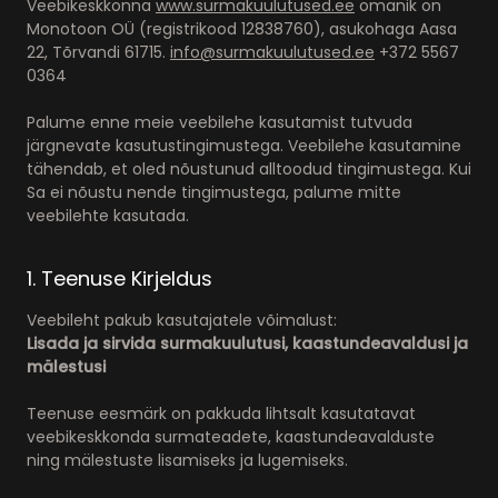
Veebikeskkonna
www.surmakuulutused.ee
omanik on
Monotoon OÜ (registrikood 12838760), asukohaga Aasa
22, Tõrvandi 61715.
info@surmakuulutused.ee
+372 5567
0364
Palume enne meie veebilehe kasutamist tutvuda
järgnevate kasutustingimustega. Veebilehe kasutamine
tähendab, et oled nõustunud alltoodud tingimustega. Kui
Sa ei nõustu nende tingimustega, palume mitte
veebilehte kasutada.
1. Teenuse Kirjeldus
Veebileht pakub kasutajatele võimalust:
Lisada ja sirvida surmakuulutusi, kaastundeavaldusi ja
mälestusi
Teenuse eesmärk on pakkuda lihtsalt kasutatavat
veebikeskkonda surmateadete, kaastundeavalduste
ning mälestuste lisamiseks ja lugemiseks.