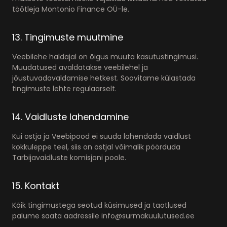
töötleja Montonio Finance OÜ-le.
13. Tingimuste muutmine
Veebilehe haldajal on õigus muuta kasutustingimusi.
Muudatused avaldatakse veebilehel ja
jõustuvadavaldamise hetkest. Soovitame külastada
tingimuste lehte regulaarselt.
14. Vaidluste lahendamine
Kui ostja ja Veebipood ei suuda lahendada vaidlust
kokkuleppe teel, siis on ostjal võimalik pöörduda
Tarbijavaidluste komisjoni poole.
15. Kontakt
Kõik tingimustega seotud küsimused ja taotlused
palume saata aadressile info@surmakuulutused.ee