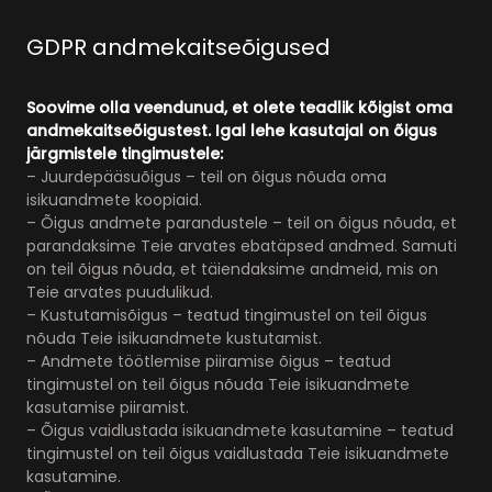
GDPR andmekaitseõigused
Soovime olla veendunud, et olete teadlik kõigist oma
andmekaitseõigustest. Igal lehe kasutajal on õigus
järgmistele tingimustele:
– Juurdepääsuõigus – teil on õigus nõuda oma
isikuandmete koopiaid.
– Õigus andmete parandustele – teil on õigus nõuda, et
parandaksime Teie arvates ebatäpsed andmed. Samuti
on teil õigus nõuda, et täiendaksime andmeid, mis on
Teie arvates puudulikud.
– Kustutamisõigus – teatud tingimustel on teil õigus
nõuda Teie isikuandmete kustutamist.
– Andmete töötlemise piiramise õigus – teatud
tingimustel on teil õigus nõuda Teie isikuandmete
kasutamise piiramist.
– Õigus vaidlustada isikuandmete kasutamine – teatud
tingimustel on teil õigus vaidlustada Teie isikuandmete
kasutamine.