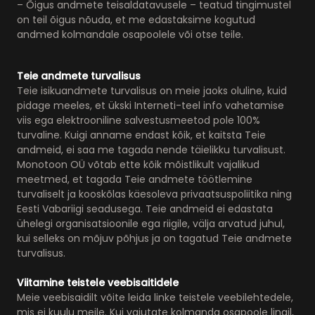
– Õigus andmete teisaldatavusele – teatud tingimustel
on teil õigus nõuda, et me edastaksime kogutud
andmed kolmandale osapoolele või otse teile.
Teie andmete turvalisus
Teie isikuandmete turvalisus on meie jaoks oluline, kuid
pidage meeles, et ükski Interneti-teel info vahetamise
viis ega elektrooniline salvestusmeetod pole 100%
turvaline. Kuigi anname endast kõik, et kaitsta Teie
andmeid, ei saa me tagada nende täielikku turvalisust.
Monotoon OÜ võtab ette kõik mõistlikult vajalikud
meetmed, et tagada Teie andmete töötlemine
turvaliselt ja kooskõlas käesoleva privaatsuspoliitika ning
Eesti Vabariigi seadusega. Teie andmeid ei edastata
ühelegi organisatsioonile ega riigile, välja arvatud juhul,
kui selleks on mõjuv põhjus ja on tagatud Teie andmete
turvalisus.
Viitamine teistele veebisaitidele
Meie veebisaidilt võite leida linke teistele veebilehtedele,
mis ei kuulu meile. Kui vajutate kolmanda osapoole lingil,