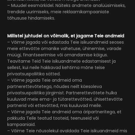
– Muudel eesmärkidel. Näiteks andmete analüüsimiseks,
trendide uurimiseks, meie reklaamikampaaniate
tõhususe hindamiseks.
Millistel juhtudel on võimalik, et jagame Teie andmeid
– Võime jagada või edastada Teie isikuandmeid seoses
meie ettevõtte omanike vahetuse, ühinemise, varade
müügi, finantseerimise või omandamise käigus.
Teavitame Teid Teie isikuandmete edastamisest ja
sellest, kui neile hakkavad kehtima mõne teise
privaatsuspoliitika sätted.
– Võime jagada Teie andmeid oma
partnerettevõtetega, nõudes neilt käesoleva
privaatsuspoliitika järgimist. Partnerettevõtete hulka
kuuluvad meie ema- ja tütarettevõtted, ühisettevõtte
partnerid või ettevõtted, mis kuuluvad meile.
– Võime jagada Teie andmeid oma äripartneritega, et
pakkuda Teile teatud tooteid, teenuseid või
kampaaniaid.
– Võime Teie nõusolekul avaldada Teie isikuandmeid mis