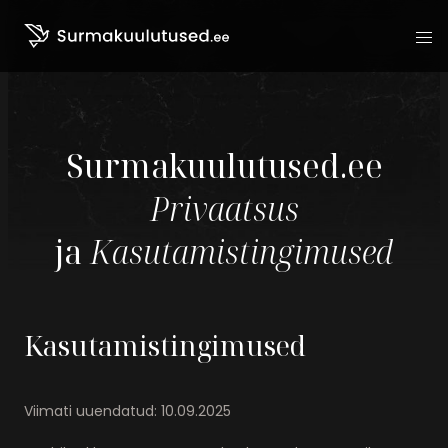
Liigu sisu juurde
Surmakuulutused.ee
Privaatsus
ja
Kasutamistingimused
Kasutamistingimused
Viimati uuendatud: 10.09.2025