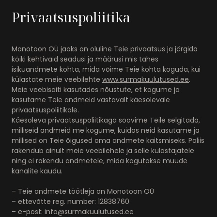
Privaatsuspoliitika
Monotoon OÜ jaoks on oluline Teie privaatsus ja järgida
kõiki kehtivaid seadusi ja määrusi mis tahes
isikuandmete kohta, mida võime Teie kohta koguda, kui
külastate meie veebilehte
www.surmakuulutused.ee
.
Meie veebisaiti kasutades nõustute, et kogume ja
kasutame Teie andmeid vastavalt käesolevale
privaatsuspoliitikale.
Käesoleva privaatsuspoliitikaga soovime Teile selgitada,
milliseid andmeid me kogume, kuidas neid kasutame ja
millised on Teie õigused oma andmete kaitsmiseks. Poliis
rakendub ainult meie veebilehele ja selle külastajatele
ning ei rakendu andmetele, mida kogutakse muude
kanalite kaudu.
– Teie andmete töötleja on Monotoon OÜ
– ettevõtte reg. number: 12838760
– e-post: info@surmakuulutused.ee