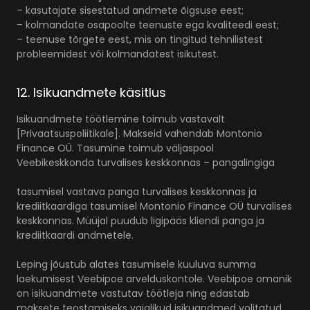
– kasutajate sisestatud andmete õigsuse eest;
– kolmandate osapoolte teenuste ega kvaliteedi eest;
– teenuse tõrgete eest, mis on tingitud tehnilistest
probleemidest või kolmandatest isikutest.
12. Isikuandmete käsitlus
Isikuandmete töötlemine toimub vastavalt
[Privaatsuspoliitikale]. Makseid vahendab Montonio
Finance OÜ. Tasumine toimub väljaspool
Veebikeskkonda turvalises keskkonnas – pangalingiga
tasumisel vastava panga turvalises keskkonnas ja
krediitkaardiga tasumisel Montonio Finance OÜ turvalises
keskkonnas. Müüjal puudub ligipääs kliendi panga ja
krediitkaardi andmetele.
Leping jõustub alates tasumisele kuuluva summa
laekumisest Veebipoe arvelduskontole. Veebipoe omanik
on isikuandmete vastutav töötleja ning edastab
maksete teostamiseks vajalikud isikuandmed volitatud