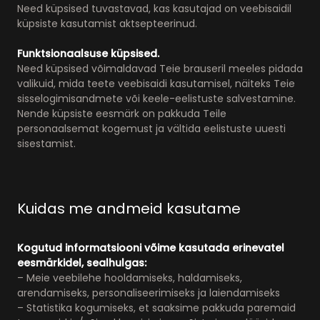
Need küpsised tuvastavad, kas kasutajad on veebisaidil
küpsiste kasutamist aktsepteerinud.
Funktsionaalsuse küpsised.
Need küpsised võimaldavad Teie brauseril meeles pidada
valikuid, mida teete veebisaidi kasutamisel, näiteks Teie
sisselogimisandmete või keele-eelistuste salvestamine.
Nende küpsiste eesmärk on pakkuda Teile
personaalsemat kogemust ja vältida eelistuste uuesti
sisestamist.
Kuidas me andmeid kasutame
Kogutud informatsiooni võime kasutada erinevatel
eesmärkidel, sealhulgas:
– Meie veebilehe hooldamiseks, haldamiseks,
arendamiseks, personaliseerimiseks ja laiendamiseks
– Statistika kogumiseks, et saaksime pakkuda paremaid