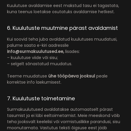
Kuulutuse avaldamise eest makstud tasu ei tagastata,
kuna teenus loetakse osutatuks avaldamise hetkest.
6. Kuulutuste muutmine pärast avaldamist
Kui soovid teha juba avaldatud kuulutuses muudatusi,
palume saata e-kiri aadressile
info@surmakuulutused.ee,
lisades:
– kuulutuse viide või sisu;
– selgelt sõnastatud muudatus.
Teeme muudatuse
ühe tööpäeva jooksul
peale
korrektse info laekumisest.
7. Kuulutuste toimetamine
Surmakuulutused avaldatakse automaatselt pärast
tasumist ja ei läbi eeltoimetamist. Meie meeskond võib
teha jooksvalt keelelisi või vormistuslikke parandusi, sisu
moonutamata. Vastutus teksti õigsuse eest jääb