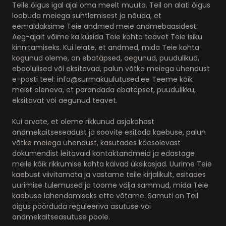
Teile õigus igal ajal oma meelt muuta. Teil on alati õigus
loobuda meiega suhtlemisest ja nõuda, et
eemaldaksime Teie andmed meie andmebaasidest.
Aeg-ajalt võime ka küsida Teie kohta teavet Teie isiku
kinnitamiseks. Kui leiate, et andmed, mida Teie kohta
kogunud oleme, on ebatäpsed, aegunud, puudulikud,
ebaolulised või eksitavad, palun võtke meiega ühendust
e-posti teel: info@surmakuulutused.ee Teeme kõik
meist oleneva, et parandada ebatäpset, puudulikku,
eksitavat või aegunud teavet.
Kui arvate, et oleme rikkunud asjakohast
andmekaitseseadust ja soovite esitada kaebuse, palun
võtke meiega ühendust, kasutades käesolevast
dokumendist leitavaid kontaktandmeid ja edastage
meile kõik rikkumise kohta käivad üksikasjad. Uurime Teie
kaebust viivitamata ja vastame teile kirjalikult, esitades
uurimise tulemused ja toome välja sammud, mida Teie
kaebuse lahendamiseks ette võtame. Samuti on Teil
õigus pöörduda reguleeriva asutuse või
andmekaitseasutuse poole.