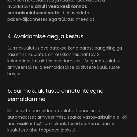
avaldatakse
ainult veebikeskkonnas
surmakuulutused.ee.
Neid ei avaldata
paberväljaannetes ega trükitud meedias.
4. Avaldamise aeg ja kestus
Surmakuulutus avaldatakse kohe pärast pangalingiga
tasumist. Kuulutus on keskkonnas nähtav 2
kalendriaastat alates avaldamisest. Seejärel kuulutus
arhiveeritakse ja eemaldatakse aktiivsete kuulutuste
hulgast.
5. Surmakuulutuste ennetähtaegne
eemaldamine
Kui soovite eemaldada kuulutust enne selle
automaatset arhiveerimist, saatke vastavasisuline e-kiri
aadressile info@surmakuulutused.ee. Eemaldame
kuulutuse ühe tööpäeva jooksul.