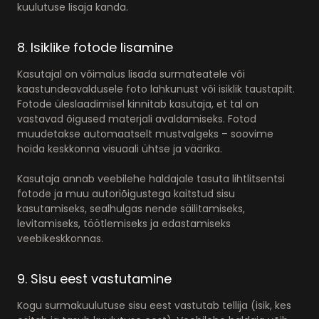
kuulutuse lisaja kanda.
8. Isiklike fotode lisamine
Kasutajal on võimalus lisada surmateatele või
kaastundeavaldusele foto lahkunust või isiklik taustapilt.
Fotode üleslaadimisel kinnitab kasutaja, et tal on
vastavad õigused materjali avaldamiseks. Fotod
muudetakse automaatselt mustvalgeks – soovime
hoida keskkonna visuaali ühtse ja väärika.
Kasutaja annab veebilehe haldajale tasuta lihtlitsentsi
fotode ja muu autoriõigustega kaitstud sisu
kasutamiseks, sealhulgas nende säilitamiseks,
levitamiseks, töötlemiseks ja edastamiseks
veebikeskkonnas.
9. Sisu eest vastutamine
Kogu surmakuulutuse sisu eest vastutab tellija (isik, kes