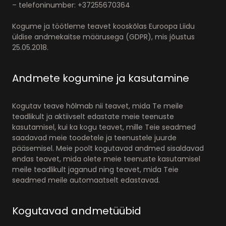
– telefoninumber: +37255670364
Kogume ja töötleme teavet kooskõlas Euroopa Liidu
üldise andmekaitse määrusega (GDPR), mis jõustus
25.05.2018.
Andmete kogumine ja kasutamine
Kogutav teave hõlmab nii teavet, mida Te meile
teadlikult ja aktiivselt edastate meie teenuste
kasutamisel, kui ka kogu teavet, mille Teie seadmed
saadavad meie toodetele ja teenustele juurde
pääsemisel. Meie poolt kogutavad andmed sisaldavad
endas teavet, mida olete meie teenuste kasutamisel
meile teadlikult jaganud ning teavet, mida Teie
seadmed meile automaatselt edastavad.
Kogutavad andmetüübid