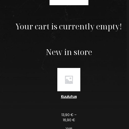
Your cart is currently empty!
New in store
Kuulutus
13,90
€
–
16,90
€
Vali