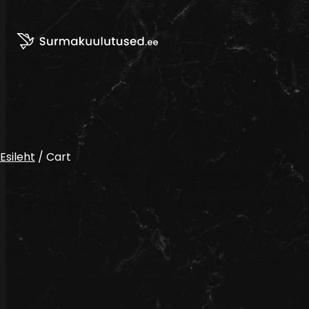
Liigu sisu juurde
Esileht
/ Cart