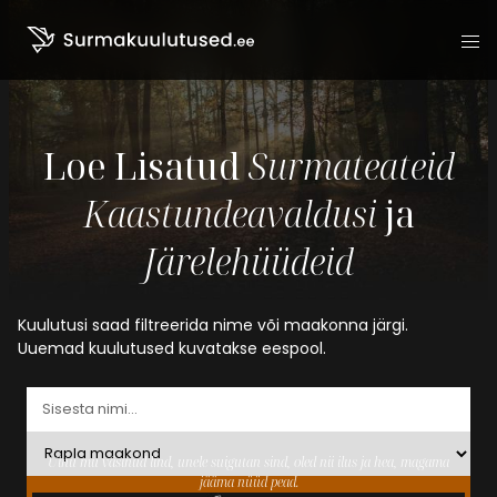
Liigu sisu juurde
Loe Lisatud
Surmateateid
Kaastundeavaldusi
ja
Järelehüüdeid
Kuulutusi saad filtreerida nime või maakonna järgi.
Uuemad kuulutused kuvatakse eespool.
Uinu mu väsinud lind, unele suigutan sind, oled nii ilus ja hea, magama
jääma nüüd pead.