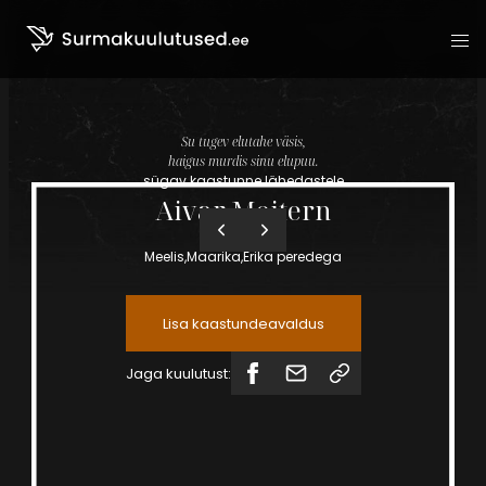
Liigu sisu juurde
Su tugev elutahe väsis,
haigus murdis sinu elupuu.
sügav kaastunne lähedastele
Aivar
Meitern
2023-11-16
Meelis,Maarika,Erika peredega
Lisa kaastundeavaldus
Jaga kuulutust: