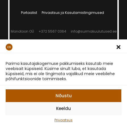
Portaalist
Privaatsus ja Kasutamistingimused
Monotoon OÜ
+372 5567 0364
info@surmakuulutused.ee
Parima kasutajakogemuse pakkumiseks kasutab meie
veebisait küpsiseid. Küsime sinult luba, et kasutada
küpsiseid, mis ei ole tingimata vajalikud meie veebilehe
põhifunktsioonide toimimiseks.
Nõustu
Keeldu
Privaatsus