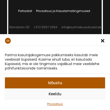
Portaalist
Privaatsus ja Kasutamistingimused
Monotoon OÜ
+372 5567 0364
info@surmakuulutused.ee
Parima kasutajakogemuse pakkumiseks kasutab meie
veebisait küpsiseid. Küsime sinult luba, et kasutada
küpsiseid, mis ei ole tingimata vajalikud meie veebilehe
põhifunktsioonide toimimiseks.
Nõustu
Keeldu
Privaatsus