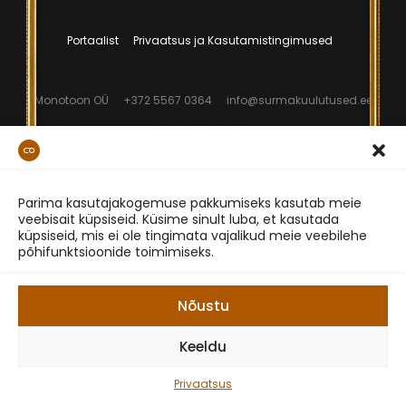
Portaalist
Privaatsus ja Kasutamistingimused
Monotoon OÜ
+372 5567 0364
info@surmakuulutused.ee
Parima kasutajakogemuse pakkumiseks kasutab meie
veebisait küpsiseid. Küsime sinult luba, et kasutada
küpsiseid, mis ei ole tingimata vajalikud meie veebilehe
põhifunktsioonide toimimiseks.
Nõustu
Keeldu
Privaatsus