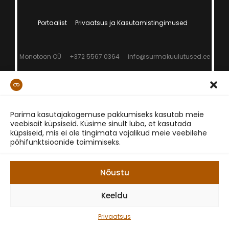
Portaalist
Privaatsus ja Kasutamistingimused
Monotoon OÜ
+372 5567 0364
info@surmakuulutused.ee
Parima kasutajakogemuse pakkumiseks kasutab meie
veebisait küpsiseid. Küsime sinult luba, et kasutada
küpsiseid, mis ei ole tingimata vajalikud meie veebilehe
põhifunktsioonide toimimiseks.
Nõustu
Keeldu
Privaatsus