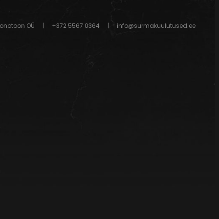
onotoon OÜ
|
+372 5567 0364
|
info@surmakuulutused.ee