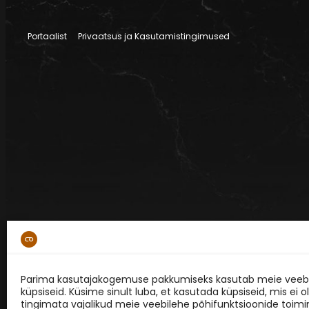
Portaalist
Privaatsus ja Kasutamistingimused
Parima kasutajakogemuse pakkumiseks kasutab meie veebi
küpsiseid. Küsime sinult luba, et kasutada küpsiseid, mis ei o
tingimata vajalikud meie veebilehe põhifunktsioonide toimi