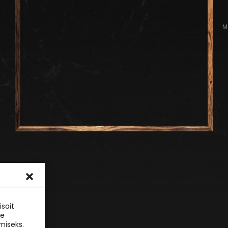
M
sait
le
miseks.