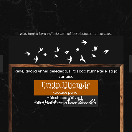
Kõik hinged kord ingliteks saavad taevalaotuses tähtede seas...
Rene, Rivo ja Anneli peredega, siiras kaastunne teile isa ja
vanaisa
Ervin
Hiiemäe
Lisa kaastundeavaldus
kaotuse puhul.
Mälestused jäävad....
Jaga kuulutust:
Juta, Heli, Aivar ja Helen peredega