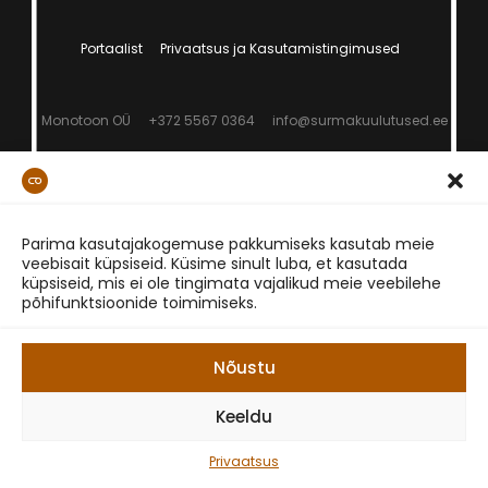
Portaalist
Privaatsus ja Kasutamistingimused
Monotoon OÜ
+372 5567 0364
info@surmakuulutused.ee
Parima kasutajakogemuse pakkumiseks kasutab meie
veebisait küpsiseid. Küsime sinult luba, et kasutada
küpsiseid, mis ei ole tingimata vajalikud meie veebilehe
põhifunktsioonide toimimiseks.
Nõustu
Keeldu
Privaatsus