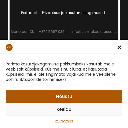
Portaalist
Privaatsus ja Kasutamistingimused
Monotoon OÜ
+372 5567 0364
info@surmakuulutused.ee
Parima kasutajakogemuse pakkumiseks kasutab meie
veebisait küpsiseid. Küsime sinult luba, et kasutada
küpsiseid, mis ei ole tingimata vajalikud meie veebilehe
põhifunktsioonide toimimiseks.
Nõustu
Keeldu
Privaatsus