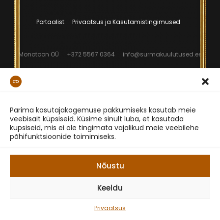
Portaalist
Privaatsus ja Kasutamistingimused
Monotoon OÜ
+372 5567 0364
info@surmakuulutused.ee
Parima kasutajakogemuse pakkumiseks kasutab meie
veebisait küpsiseid. Küsime sinult luba, et kasutada
küpsiseid, mis ei ole tingimata vajalikud meie veebilehe
põhifunktsioonide toimimiseks.
Nõustu
Keeldu
Privaatsus