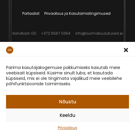
Portaalist
Privaatsus ja Kasutamistingimused
Monotoon OÜ
+372 5567 0364
info@surmakuulutused.ee
Parima kasutajakogemuse pakkumiseks kasutab meie
veebisait küpsiseid. Küsime sinult luba, et kasutada
küpsiseid, mis ei ole tingimata vajalikud meie veebilehe
põhifunktsioonide toimimiseks.
Nõustu
Keeldu
Privaatsus