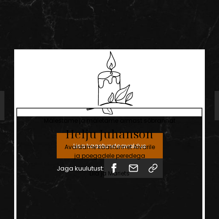
Mälestame ja mäletame armast sõbrannat
Helju
Juhanson
Lisa kaastundeavaldus
Avaldame kaastunnet Aivarile
ja poegadele peredega
Jaga kuulutust:
Liia ja Mariets