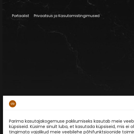
Portaalist
Privaatsus ja Kasutamistingimused
Parima kasutajakogemuse pakkumiseks kasutab meie veebi
küpsiseid. Küsime sinult luba, et kasutada küpsiseid, mis ei o
tingimata vajalikud meie veebilehe põhifunktsioonide toimi