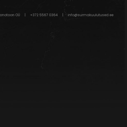
onotoon OÜ
|
+372 5567 0364
|
info@surmakuulutused.ee