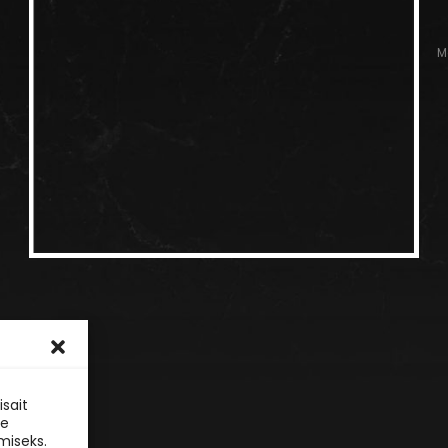
M
sait
le
miseks.