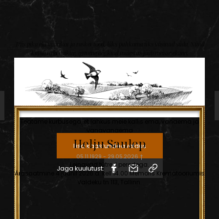
Täis pika elu väärikat ja rasket tööd, läks puhkama üks väsinud süda. Nüüd
katab teda vaikne, igavene öö, kuid mälestus jääb meisse elama.
Teatame kurbusega, et lahkus meie kallis ema, vanaema ja
vanavanaema
Helju
Saulep
Lisa kaastundeavaldus
05.11.1929
-
29.05.2026
†
Leinavad tütred peredega.
Jaga kuulutust:
Ärasaatmine 4.juunil 2026.a. kell 14.00 Memoris Krematooriumis
Valdeku tn 113, Tallinn.