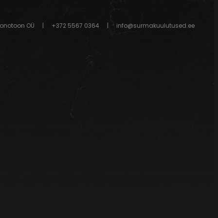
onotoon OÜ
|
+372 5567 0364
|
info@surmakuulutused.ee