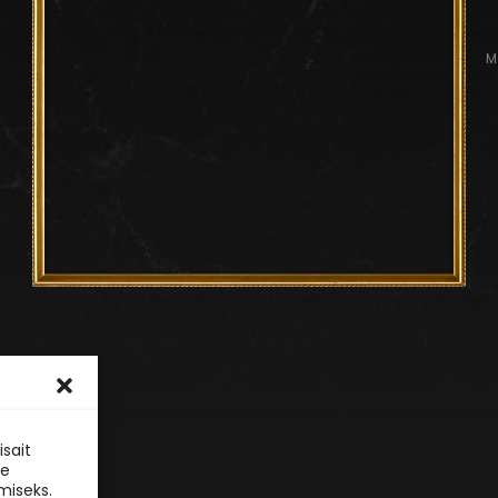
M
sait
le
miseks.