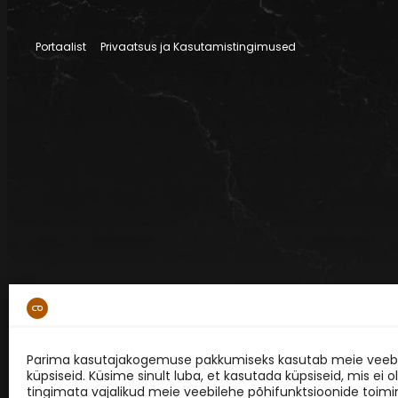
Portaalist
Privaatsus ja Kasutamistingimused
Parima kasutajakogemuse pakkumiseks kasutab meie veebi
küpsiseid. Küsime sinult luba, et kasutada küpsiseid, mis ei o
tingimata vajalikud meie veebilehe põhifunktsioonide toimi