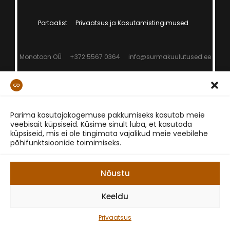
Portaalist
Privaatsus ja Kasutamistingimused
Monotoon OÜ
+372 5567 0364
info@surmakuulutused.ee
Parima kasutajakogemuse pakkumiseks kasutab meie
veebisait küpsiseid. Küsime sinult luba, et kasutada
küpsiseid, mis ei ole tingimata vajalikud meie veebilehe
põhifunktsioonide toimimiseks.
Nõustu
Keeldu
Privaatsus