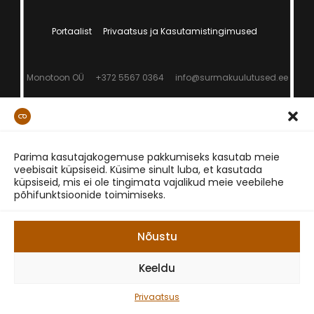
Portaalist
Privaatsus ja Kasutamistingimused
Monotoon OÜ
+372 5567 0364
info@surmakuulutused.ee
Parima kasutajakogemuse pakkumiseks kasutab meie
veebisait küpsiseid. Küsime sinult luba, et kasutada
küpsiseid, mis ei ole tingimata vajalikud meie veebilehe
põhifunktsioonide toimimiseks.
Nõustu
Keeldu
Privaatsus