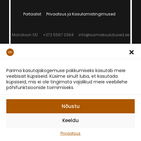
Portaalist
Privaatsus ja Kasutamistingimused
Monotoon OÜ
+372 5567 0364
info@surmakuulutused.ee
Parima kasutajakogemuse pakkumiseks kasutab meie
veebisait küpsiseid. Küsime sinult luba, et kasutada
küpsiseid, mis ei ole tingimata vajalikud meie veebilehe
põhifunktsioonide toimimiseks.
Nõustu
Keeldu
Privaatsus