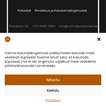
Portaalist
Privaatsus ja Kasutamistingimused
Monotoon OÜ
+372 5567 0364
info@surmakuulutused.ee
Parima kasutajakogemuse pakkumiseks kasutab meie
veebisait küpsiseid. Küsime sinult luba, et kasutada
küpsiseid, mis ei ole tingimata vajalikud meie veebilehe
põhifunktsioonide toimimiseks.
Nõustu
Keeldu
Privaatsus