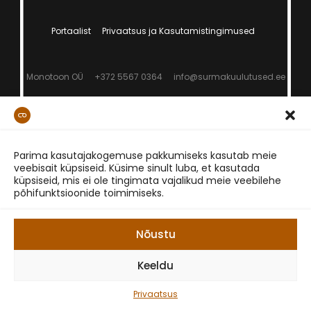
Portaalist
Privaatsus ja Kasutamistingimused
Monotoon OÜ
+372 5567 0364
info@surmakuulutused.ee
Parima kasutajakogemuse pakkumiseks kasutab meie
veebisait küpsiseid. Küsime sinult luba, et kasutada
küpsiseid, mis ei ole tingimata vajalikud meie veebilehe
põhifunktsioonide toimimiseks.
Nõustu
Keeldu
Privaatsus