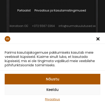
Portaalist
Privaatsus ja Kasutamistingimused
Monotoon OÜ
+372 5567 0364
info@surmakuulutused.ee
Parima kasutajakogemuse pakkumiseks kasutab meie
veebisait küpsiseid. Küsime sinult luba, et kasutada
küpsiseid, mis ei ole tingimata vajalikud meie veebilehe
põhifunktsioonide toimimiseks.
Nõustu
Keeldu
Privaatsus