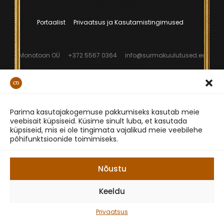
Portaalist
Privaatsus ja Kasutamistingimused
Monotoon OÜ
+372 5567 0364
info@surmakuulutused.ee
Parima kasutajakogemuse pakkumiseks kasutab meie
veebisait küpsiseid. Küsime sinult luba, et kasutada
küpsiseid, mis ei ole tingimata vajalikud meie veebilehe
põhifunktsioonide toimimiseks.
Nõustu
Keeldu
Privaatsus