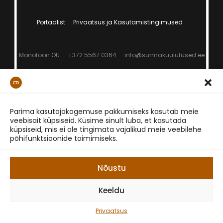
Portaalist
Privaatsus ja Kasutamistingimused
Monotoon OÜ
+372 5567 0364
info@surmakuulutused.ee
Parima kasutajakogemuse pakkumiseks kasutab meie
veebisait küpsiseid. Küsime sinult luba, et kasutada
küpsiseid, mis ei ole tingimata vajalikud meie veebilehe
põhifunktsioonide toimimiseks.
Nõustu
Keeldu
Privaatsus