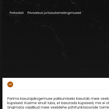
Portaalist
Privaatsus ja Kasutamistingimused
Parima kasutajakogemuse pakkumiseks kasutab meie veebi
küpsiseid. Küsime sinult luba, et kasutada küpsiseid, mis ei o
tingimata vajalikud meie veebilehe põhifunktsioonide toimi