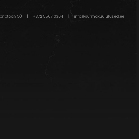
onotoon OÜ
|
+372 5567 0364
|
info@surmakuulutused.ee