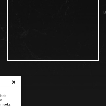
M
sait
le
miseks.