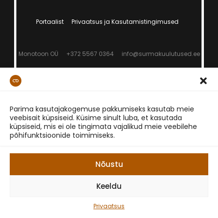
Portaalist
Privaatsus ja Kasutamistingimused
Monotoon OÜ
+372 5567 0364
info@surmakuulutused.ee
Parima kasutajakogemuse pakkumiseks kasutab meie
veebisait küpsiseid. Küsime sinult luba, et kasutada
küpsiseid, mis ei ole tingimata vajalikud meie veebilehe
põhifunktsioonide toimimiseks.
Nõustu
Keeldu
Privaatsus