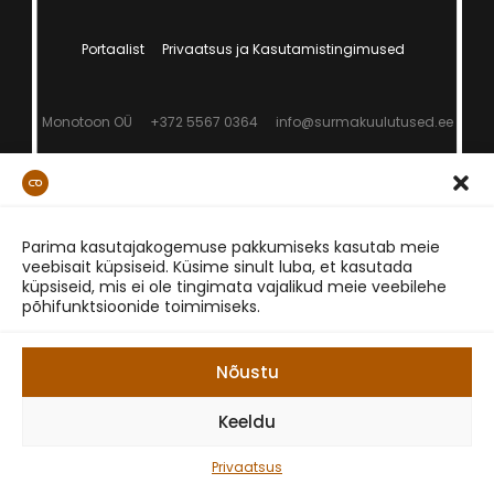
Portaalist
Privaatsus ja Kasutamistingimused
Monotoon OÜ
+372 5567 0364
info@surmakuulutused.ee
Parima kasutajakogemuse pakkumiseks kasutab meie
veebisait küpsiseid. Küsime sinult luba, et kasutada
küpsiseid, mis ei ole tingimata vajalikud meie veebilehe
põhifunktsioonide toimimiseks.
Nõustu
Keeldu
Privaatsus