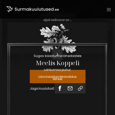
Seal kus sulgub eluraamat
algab mälestuste tee ...
Liigu sisu juurde
Sügav kaastunne lähedastele
Meelis
Koppeli
Lahkumise puhul.
Lisa kaastundeavaldus
Mihkel
Jaga kuulutust: