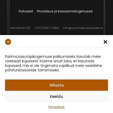
Portaalist
Privaatsus ja Kasutamistingimused
Monotoon OÜ
+372 5567 0364
info@surmakuulutused.ee
Parima kasutajakogemuse pakkumiseks kasutab meie
veebisait küpsiseid. Küsime sinult luba, et kasutada
küpsiseid, mis ei ole tingimata vajalikud meie veebilehe
põhifunktsioonide toimimiseks.
Nõustu
Keeldu
Privaatsus