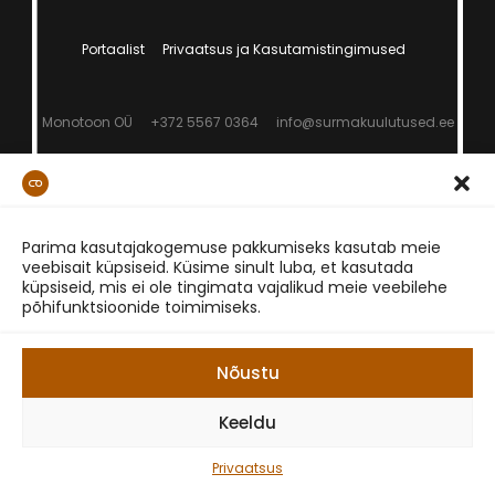
Portaalist
Privaatsus ja Kasutamistingimused
Monotoon OÜ
+372 5567 0364
info@surmakuulutused.ee
Parima kasutajakogemuse pakkumiseks kasutab meie
veebisait küpsiseid. Küsime sinult luba, et kasutada
küpsiseid, mis ei ole tingimata vajalikud meie veebilehe
põhifunktsioonide toimimiseks.
Nõustu
Keeldu
Privaatsus