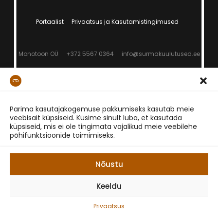
Portaalist
Privaatsus ja Kasutamistingimused
Monotoon OÜ
+372 5567 0364
info@surmakuulutused.ee
Parima kasutajakogemuse pakkumiseks kasutab meie
veebisait küpsiseid. Küsime sinult luba, et kasutada
küpsiseid, mis ei ole tingimata vajalikud meie veebilehe
põhifunktsioonide toimimiseks.
Nõustu
Keeldu
Privaatsus