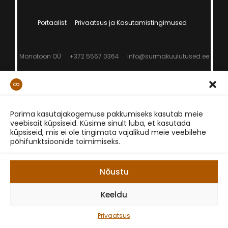
Portaalist
Privaatsus ja Kasutamistingimused
Monotoon OÜ
+372 5567 0364
info@surmakuulutused.ee
Parima kasutajakogemuse pakkumiseks kasutab meie
veebisait küpsiseid. Küsime sinult luba, et kasutada
küpsiseid, mis ei ole tingimata vajalikud meie veebilehe
põhifunktsioonide toimimiseks.
Nõustu
Keeldu
Privaatsus