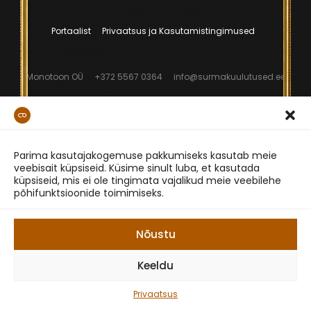
Portaalist
Privaatsus ja Kasutamistingimused
Monotoon OÜ
+372 5567 0364
info@surmakuulutused.ee
Parima kasutajakogemuse pakkumiseks kasutab meie
veebisait küpsiseid. Küsime sinult luba, et kasutada
küpsiseid, mis ei ole tingimata vajalikud meie veebilehe
põhifunktsioonide toimimiseks.
Nõustu
Keeldu
Privaatsus