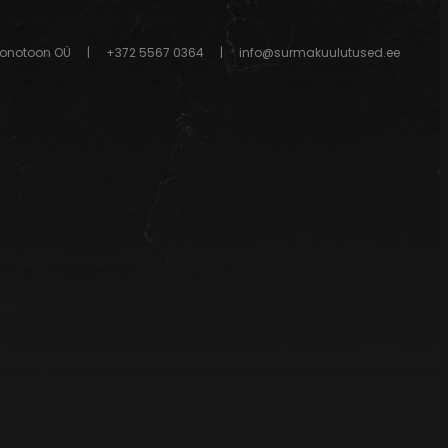
onotoon OÜ
|
+372 5567 0364
|
info@surmakuulutused.ee