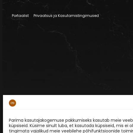
Portaalist
Privaatsus ja Kasutamistingimused
Parima kasutajakogemuse pakkumiseks kasutab meie veebi
küpsiseid. Küsime sinult luba, et kasutada küpsiseid, mis ei o
tingimata vajalikud meie veebilehe põhifunktsioonide toimi