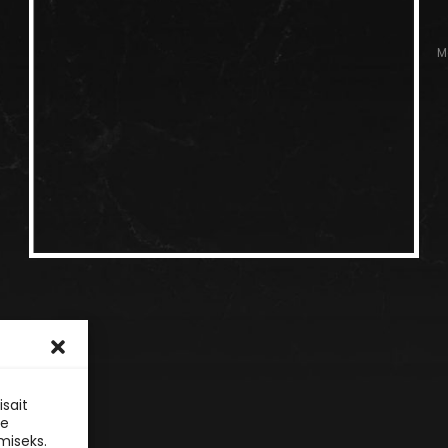
M
sait
le
miseks.