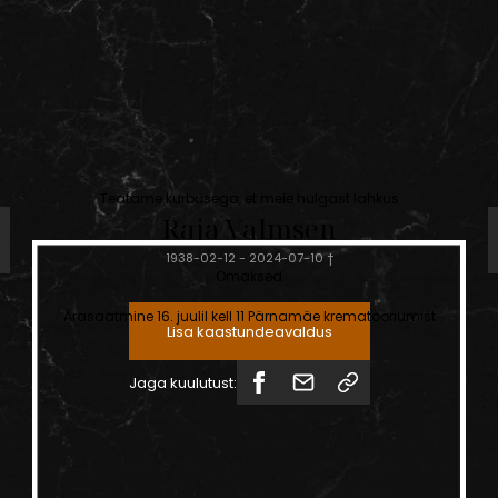
Teatame kurbusega, et meie hulgast lahkus
Raja
Valmsen
1938-02-12
-
2024-07-10
†
Omaksed
Ärasaatmine 16. juulil kell 11 Pärnamäe krematooriumist
Lisa kaastundeavaldus
Jaga kuulutust: