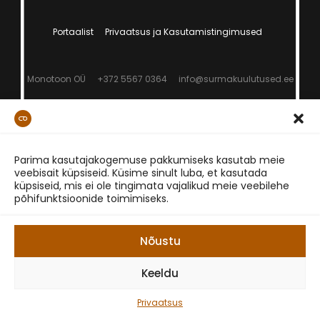
Portaalist
Privaatsus ja Kasutamistingimused
Monotoon OÜ
+372 5567 0364
info@surmakuulutused.ee
Parima kasutajakogemuse pakkumiseks kasutab meie
veebisait küpsiseid. Küsime sinult luba, et kasutada
küpsiseid, mis ei ole tingimata vajalikud meie veebilehe
põhifunktsioonide toimimiseks.
Nõustu
Keeldu
Privaatsus