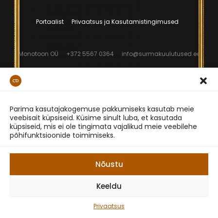
Portaalist
Privaatsus ja Kasutamistingimused
Monotoon OÜ
+372 5567 0364
info@surmakuulutused.ee
Parima kasutajakogemuse pakkumiseks kasutab meie
veebisait küpsiseid. Küsime sinult luba, et kasutada
küpsiseid, mis ei ole tingimata vajalikud meie veebilehe
põhifunktsioonide toimimiseks.
Nõustu
Keeldu
Privaatsus