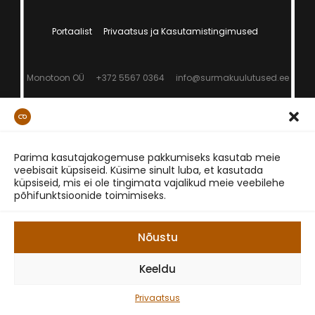
Portaalist
Privaatsus ja Kasutamistingimused
Monotoon OÜ
+372 5567 0364
info@surmakuulutused.ee
Parima kasutajakogemuse pakkumiseks kasutab meie
veebisait küpsiseid. Küsime sinult luba, et kasutada
küpsiseid, mis ei ole tingimata vajalikud meie veebilehe
põhifunktsioonide toimimiseks.
Nõustu
Keeldu
Privaatsus