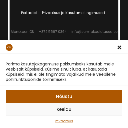
Portaalist
Privaatsus ja Kasutamistingimused
Monotoon OÜ
+372 5567 0364
info@surmakuulutused.ee
Parima kasutajakogemuse pakkumiseks kasutab meie
veebisait küpsiseid. Küsime sinult luba, et kasutada
küpsiseid, mis ei ole tingimata vajalikud meie veebilehe
põhifunktsioonide toimimiseks.
Nõustu
Keeldu
Privaatsus