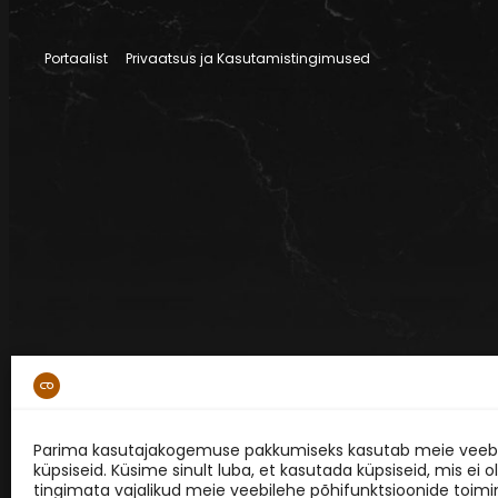
Portaalist
Privaatsus ja Kasutamistingimused
Parima kasutajakogemuse pakkumiseks kasutab meie veebi
küpsiseid. Küsime sinult luba, et kasutada küpsiseid, mis ei o
tingimata vajalikud meie veebilehe põhifunktsioonide toimi