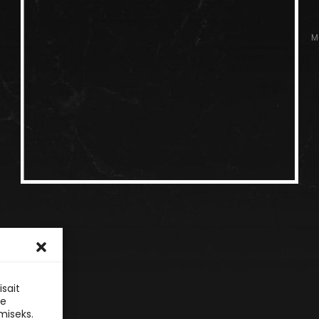
M
sait
le
miseks.