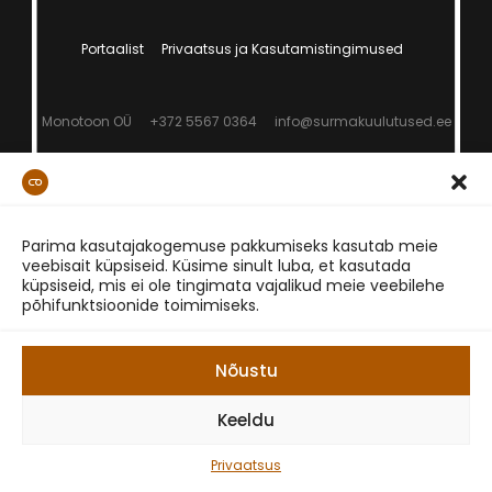
Portaalist
Privaatsus ja Kasutamistingimused
Monotoon OÜ
+372 5567 0364
info@surmakuulutused.ee
Parima kasutajakogemuse pakkumiseks kasutab meie
veebisait küpsiseid. Küsime sinult luba, et kasutada
küpsiseid, mis ei ole tingimata vajalikud meie veebilehe
põhifunktsioonide toimimiseks.
Nõustu
Keeldu
Privaatsus