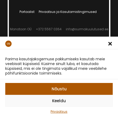
Portaalist
Privaatsus ja Kasutamistingimused
Monotoon OÜ
+372 5567 0364
info@surmakuulutused.ee
Parima kasutajakogemuse pakkumiseks kasutab meie
veebisait küpsiseid. Küsime sinult luba, et kasutada
küpsiseid, mis ei ole tingimata vajalikud meie veebilehe
põhifunktsioonide toimimiseks.
Nõustu
Keeldu
Privaatsus