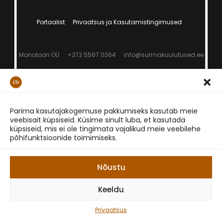
Portaalist
Privaatsus ja Kasutamistingimused
Monotoon OÜ
+372 5567 0364
info@surmakuulutused.ee
Parima kasutajakogemuse pakkumiseks kasutab meie
veebisait küpsiseid. Küsime sinult luba, et kasutada
küpsiseid, mis ei ole tingimata vajalikud meie veebilehe
põhifunktsioonide toimimiseks.
Nõustu
Keeldu
Privaatsus