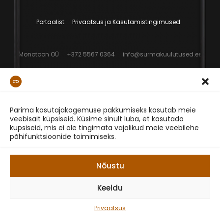
Portaalist
Privaatsus ja Kasutamistingimused
Monotoon OÜ
+372 5567 0364
info@surmakuulutused.ee
Parima kasutajakogemuse pakkumiseks kasutab meie
veebisait küpsiseid. Küsime sinult luba, et kasutada
küpsiseid, mis ei ole tingimata vajalikud meie veebilehe
põhifunktsioonide toimimiseks.
Nõustu
Keeldu
Privaatsus