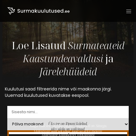
Liigu sisu juurde
Loe Lisatud
Surmateateid
Kaastundeavaldusi
ja
Järelehüüdeid
Kuulutusi saad filtreerida nime või maakonna järgi.
Uuemad kuulutused kuvatakse eespool.
Üks tee on lõpuni käidud,
Maga vaikselt, puhka rahus – südamed on Sinuga.
üks süda on vaikinud.
Mälestuste päiksekullas, jääd sa ikka meiega.
Mälestame kauaaegset töökaaslast