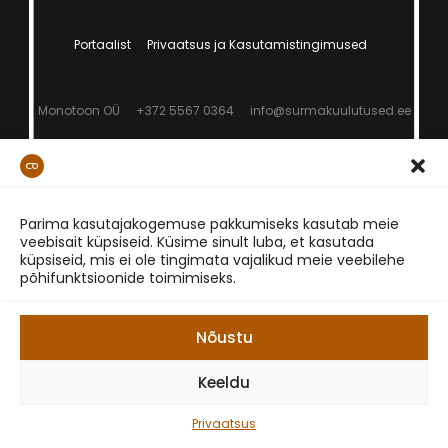
Portaalist
Privaatsus ja Kasutamistingimused
Monotoon OÜ
+372 5567 0364
info@surmakuulutused.ee
Parima kasutajakogemuse pakkumiseks kasutab meie
veebisait küpsiseid. Küsime sinult luba, et kasutada
küpsiseid, mis ei ole tingimata vajalikud meie veebilehe
põhifunktsioonide toimimiseks.
Nõustu
Keeldu
Privaatsus