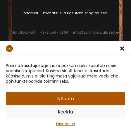
Portaalist
Privaatsus ja Kasutamistingimused
Monotoon OÜ
+372 5567 0364
info@surmakuulutused.ee
Parima kasutajakogemuse pakkumiseks kasutab meie
veebisait küpsiseid. Küsime sinult luba, et kasutada
küpsiseid, mis ei ole tingimata vajalikud meie veebilehe
põhifunktsioonide toimimiseks.
Nõustu
Keeldu
Privaatsus