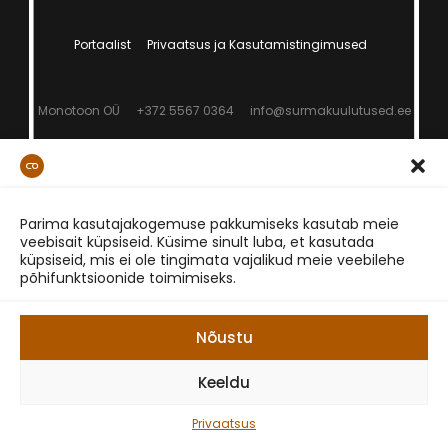
Portaalist
Privaatsus ja Kasutamistingimused
Monotoon OÜ
+372 5567 0364
info@surmakuulutused.ee
Parima kasutajakogemuse pakkumiseks kasutab meie
veebisait küpsiseid. Küsime sinult luba, et kasutada
küpsiseid, mis ei ole tingimata vajalikud meie veebilehe
põhifunktsioonide toimimiseks.
Nõustu
Keeldu
Privaatsus