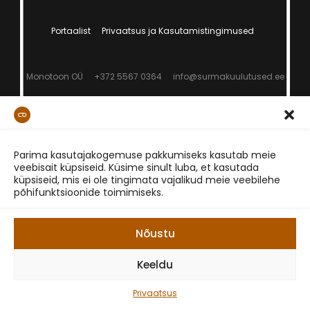
Portaalist
Privaatsus ja Kasutamistingimused
Monotoon OÜ
+372 5567 0364
info@surmakuulutused.ee
Parima kasutajakogemuse pakkumiseks kasutab meie
veebisait küpsiseid. Küsime sinult luba, et kasutada
küpsiseid, mis ei ole tingimata vajalikud meie veebilehe
põhifunktsioonide toimimiseks.
Nõustu
Keeldu
Privaatsus