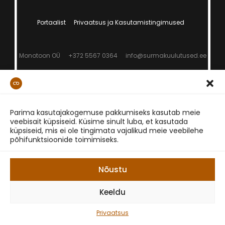
Portaalist
Privaatsus ja Kasutamistingimused
Monotoon OÜ
+372 5567 0364
info@surmakuulutused.ee
Parima kasutajakogemuse pakkumiseks kasutab meie
veebisait küpsiseid. Küsime sinult luba, et kasutada
küpsiseid, mis ei ole tingimata vajalikud meie veebilehe
põhifunktsioonide toimimiseks.
Nõustu
Keeldu
Privaatsus