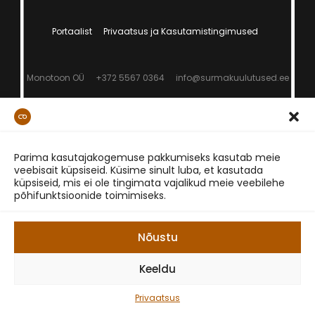
Portaalist
Privaatsus ja Kasutamistingimused
Monotoon OÜ
+372 5567 0364
info@surmakuulutused.ee
Parima kasutajakogemuse pakkumiseks kasutab meie
veebisait küpsiseid. Küsime sinult luba, et kasutada
küpsiseid, mis ei ole tingimata vajalikud meie veebilehe
põhifunktsioonide toimimiseks.
Nõustu
Keeldu
Privaatsus