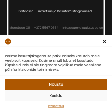
Portaalist
Privaatsus ja Kasutamistingimused
Monotoon OÜ
+372 5567 0364
info@surmakuulutused.ee
Parima kasutajakogemuse pakkumiseks kasutab meie
veebisait küpsiseid. Küsime sinult luba, et kasutada
küpsiseid, mis ei ole tingimata vajalikud meie veebilehe
põhifunktsioonide toimimiseks.
Nõustu
Keeldu
Privaatsus